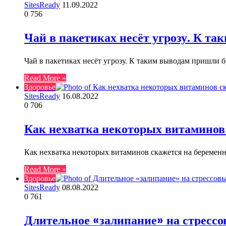
SitesReady
11.09.2022
0
756
Чай в пакетиках несёт угрозу. К т
Чай в пакетиках несёт угрозу. К таким выводам пришли 
Read More »
Здоровье
SitesReady
16.08.2022
0
706
Как нехватка некоторых витаминов
Как нехватка некоторых витаминов скажется на беремен
Read More »
Здоровье
SitesReady
08.08.2022
0
761
Длительное «залипание» на стрессо