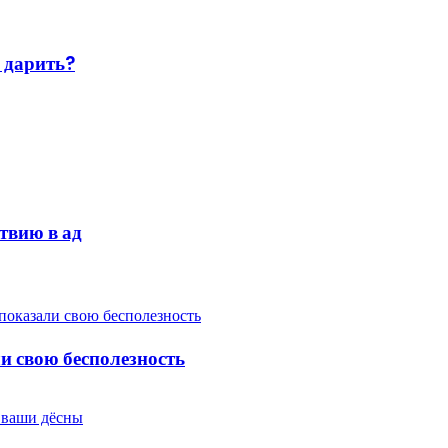
 дарить?
твию в ад
 свою бесполезность