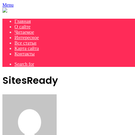
Menu
Главная
О сайте
Читаемое
Интересное
Все статьи
Карта сайта
Контакты
Search for
SitesReady