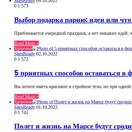
SitesReady
09.10.2022
0
1 573
Выбор подарка парню: идеи или что
Приближается очередной праздник, а нет никаких идей, 
Read More »
Здоровье
SitesReady
02.10.2022
0
1 572
5 приятных способов оставаться в 
Вы хотите иметь красивое и стройное тело, но при одно
Read More »
Здоровье
SitesReady
01.10.2022
0
1 741
Полет и жизнь на Марсе будут срод