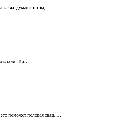
ни также думают о том,…
допоздна? Во…
 это поможет половая связь.…