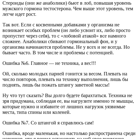
Стероиды (они же анаболики) бьют в лоб, повышая уровень
мужского гормона тестостерона. Чем выше этот уровень, тем
легче идет рост.
Так вот. Если с косвенными добавками у организма не
возникает особых проблем (он либо усвоит их, либо просто
пропустит через себя), то с «лобовой атакой» все намного
сложнее. Анаболики сбивают гормональный фон, и у
организма начинаются проблемы. Не у всех и не всегда. Но
бывает часто. В том числе и проблемы с потенцией.
Ошибка №6. Главное — не техника, а вес!!!
Ой, сколько молодых парней гонится за весом. Плевать на
число повторов, плевать на технику выполнения, лишь бы
поднять, лишь бы пожать штангу заветной массы!
Ну что тут сказать? Вы долго будете барахтаться. Техника не
зря придумана, соблюдая ее, вы нагрузите именно те мышцы,
которые нужно и избавите от лишних нагрузок уязвимые
места, типа спины или коленей.
Ошибка №7. Со штангой я справлюсь сам!
Ошибка, вроде маленькая, но настолько распространена среди
новичков, что я решил остановить на ней свое внимание.