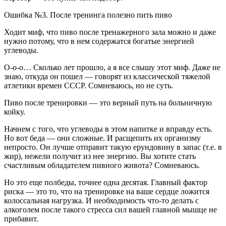
Ошибка №3. После тренинга полезно пить пиво
Ходит миф, что пиво после тренажерного зала можно и даже
нужно потому, что в нем содержатся богатые энергией
углеводы.
О-о-о… Сколько лет прошло, а я все слышу этот миф. Даже не
знаю, откуда он пошел — говорят из классической тяжелой
атлетики времен СССР. Сомневаюсь, но не суть.
Пиво после тренировки — это верный путь на больничную
койку.
Начнем с того, что углеводы в этом напитке и вправду есть.
Но вот беда — они сложные. И расщепить их организму
непросто. Он лучше отправит такую ерундовину в запас (т.е. в
жир), нежели получит из нее энергию. Вы хотите стать
счастливым обладателем пивного живота? Сомневаюсь.
Но это еще полбеды, точнее одна десятая. Главный фактор
риска — это то, что на тренировке на ваше сердце ложится
колоссальная нагрузка. И необходимость что-то делать с
алкоголем после такого стресса сил вашей главной мышце не
прибавит.