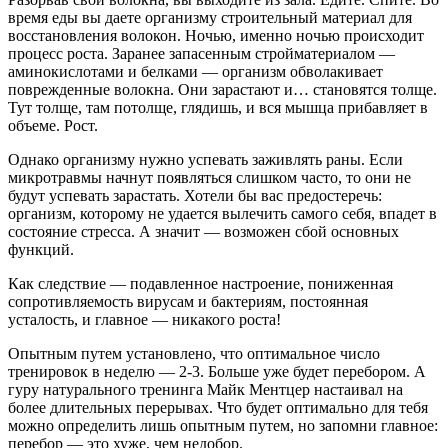
время еды вы даете организму строительный материал для
восстановления волокон. Ночью, именно ночью происходит
процесс роста. Заранее запасенным стройматериалом —
аминокислотами и белками — организм обволакивает
поврежденные волокна. Они зарастают и… становятся толще.
Тут толще, там потолще, глядишь, и вся мышца прибавляет в
объеме. Рост.
Однако организму нужно успевать заживлять раны. Если
микротравмы начнут появляться слишком часто, то они не
будут успевать зарастать. Хотели бы вас предостеречь:
организм, которому не удается вылечить самого себя, впадет в
состояние стресса. А значит — возможен сбой основных
функций.
Как следствие — подавленное настроение, пониженная
сопротивляемость вирусам и бактериям, постоянная
усталость, и главное — никакого роста!
Опытным путем установлено, что оптимальное число
тренировок в неделю — 2-3. Больше уже будет перебором. А
гуру натурального тренинга Майк Ментцер настаивал на
более длительных перерывах. Что будет оптимально для тебя
можно определить лишь опытным путем, но запомни главное:
перебор — это хуже, чем недобор.