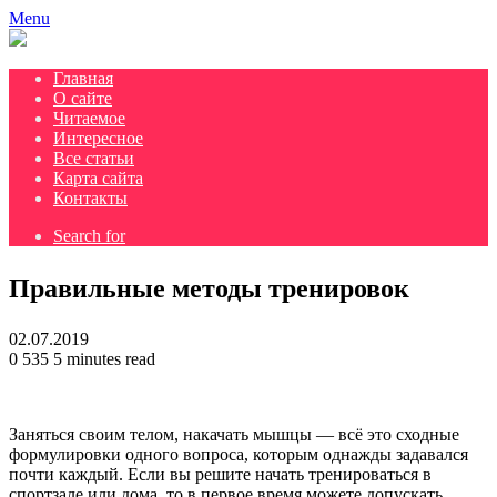
Menu
Главная
О сайте
Читаемое
Интересное
Все статьи
Карта сайта
Контакты
Search for
Правильные методы тренировок
02.07.2019
0
535
5 minutes read
Заняться своим телом, накачать мышцы — всё это сходные
формулировки одного вопроса, которым однажды задавался
почти каждый. Если вы решите начать тренироваться в
спортзале или дома, то в первое время можете допускать