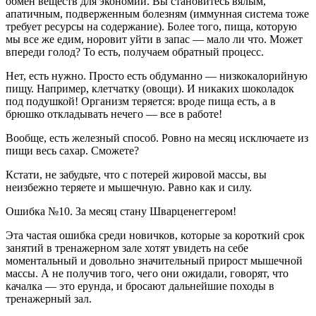
обмен веществ для экономии. Вы становитесь вялым,
апатичным, подверженным болезням (иммунная система тоже
требует ресурсы на содержание). Более того, пища, которую
мы все же едим, норовит уйти в запас — мало ли что. Может
впереди голод? То есть, получаем обратный процесс.
Нет, есть нужно. Просто есть обдуманно — низкокалорийную
пищу. Например, клетчатку (овощи). И никаких шоколадок
под подушкой! Организм теряется: вроде пища есть, а в
брюшко откладывать нечего — все в работе!
Вообще, есть железный способ. Ровно на месяц исключаете из
пищи весь сахар. Сможете?
Кстати, не забудьте, что с потерей жировой массы, вы
неизбежно теряете и мышечную. Равно как и силу.
Ошибка №10. За месяц стану Шварценеггером!
Эта частая ошибка среди новичков, которые за короткий срок
занятий в тренажерном зале хотят увидеть на себе
моментальный и довольно значительный прирост мышечной
массы. А не получив того, чего они ожидали, говорят, что
качалка — это ерунда, и бросают дальнейшие походы в
тренажерный зал.