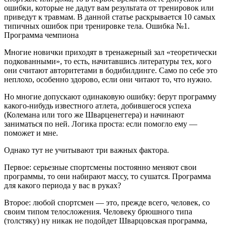
ошибки, которые не дадут вам результата от тренировок
или
приведут к травмам. В данной статье раскрывается 10 самых
типичных ошибок при тренировке тела. Ошибка №1.
Программа чемпиона
Многие новички приходят в тренажерный зал «теоретически
подкованными», то есть, начитавшись литературы тех, кого
они считают авторитетами в бодибилдинге. Само по себе это
неплохо, особенно здорово, если они читают то, что нужно.
Но многие допускают одинаковую ошибку: берут программу
какого-нибудь известного атлета, добившегося успеха
(Колемана или того же Шварценеггера) и начинают
заниматься по ней. Логика проста: если помогло ему —
поможет и мне.
Однако тут не учитывают три важных фактора.
Первое: серьезные спортсмены постоянно меняют свои
программы, то они набирают массу, то сушатся. Программа
для какого периода у вас в руках?
Второе: любой спортсмен — это, прежде всего, человек, со
своим типом телосложения. Человеку брюшного типа
(толстяку) ну никак не подойдет Шварцовская программа,