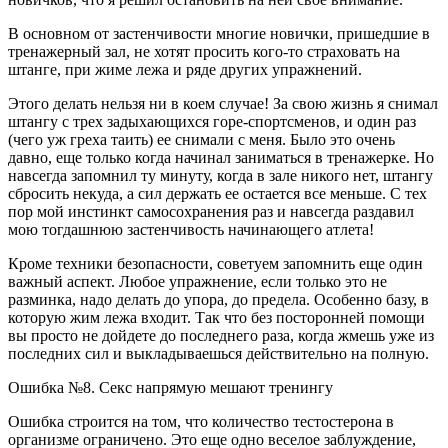
В основном от застенчивости многие новички, пришедшие в
тренажерный зал, не хотят просить кого-то страховать на
штанге, при жиме лежа и ряде других упражнений.
Этого делать нельзя ни в коем случае! За свою жизнь я снимал
штангу с трех задыхающихся горе-спортсменов, и один раз
(чего уж греха таить) ее снимали с меня. Было это очень
давно, еще только когда начинал заниматься в тренажерке. Но
навсегда запомнил ту минуту, когда в зале никого нет, штангу
сбросить некуда, а сил держать ее остается все меньше. С тех
пор мой инстинкт самосохранения раз и навсегда раздавил
мою тогдашнюю застенчивость начинающего атлета!
Кроме техники безопасности, советуем запомнить еще один
важный аспект. Любое упражнение, если только это не
разминка, надо делать до упора, до предела. Особенно базу, в
которую жим лежа входит. Так что без посторонней помощи
вы просто не дойдете до последнего раза, когда жмешь уже из
последних сил и выкладываешься действительно на полную.
Ошибка №8. Секс напрямую мешают тренингу
Ошибка строится на том, что количество тестостерона в
организме ограничено. Это еще одно веселое заблуждение,