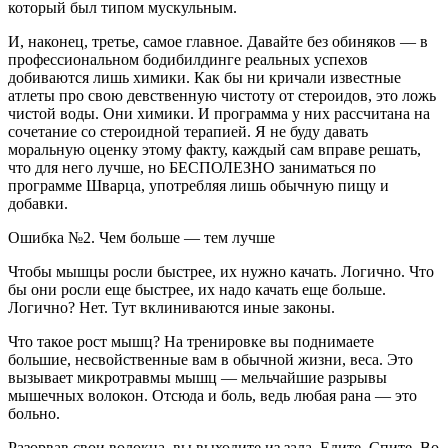
который был типом мускульным.
И, наконец, третье, самое главное. Давайте без обиняков — в
профессиональном бодибилдинге реальных успехов
добиваются лишь химики. Как бы ни кричали известные
атлеты про свою девственную чистоту от стероидов, это ложь
чистой воды. Они химики. И программа у них рассчитана на
сочетание со стероидной терапией. Я не буду давать
моральную оценку этому факту, каждый сам вправе решать,
что для него лучше, но БЕСПОЛЕЗНО заниматься по
программе Шварца, употребляя лишь обычную пищу и
добавки.
Ошибка №2. Чем больше — тем лучше
Чтобы мышцы росли быстрее, их нужно качать. Логично. Что
бы они росли еще быстрее, их надо качать еще больше.
Логично? Нет. Тут вклиниваются иные законы.
Что такое рост мышц? На тренировке вы поднимаете
большие, несвойственные вам в обычной жизни, веса. Это
вызывает микротравмы мышц — мельчайшие разрывы
мышечных волокон. Отсюда и боль, ведь любая рана — это
больно.
Разорвав свои волокна, вы выходите из зала. Едите. Спите. Во