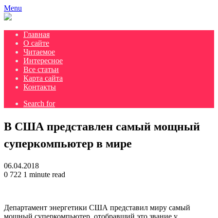
Menu
Главная
О сайте
Читаемое
Интересное
Все статьи
Карта сайта
Контакты
Search for
В США представлен самый мощный
суперкомпьютер в мире
06.04.2018
0
722
1 minute read
Департамент энергетики США представил миру самый
мощный суперкомпьютер, отобравший это звание у