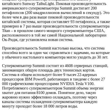
китайского Sunway TaihuLight. Пиковая производительность
американского суперкомпьютера Summit достигает 200
петафлопсов (200 квадриллионов вычислений в секунду). Это
более чем в два раза
выше пиковой производительности
китайской системы, которая составляет 93 петафлопса, а также
примерно в 7 раз выше производительности суперкомпьютера
Titan – в прошлом самого мощного суперкомпьютера США,
расположенного в той же самой Национальной лаборатории
Ок-Ридж, где установлена новая система.
Производительность Summit настолько высока, что система
способна всего за один час справляться с задачами, на которые
у обычного настольного компьютера могло уходить до 30 лет.
Суперкомпьютер Summit состоит из 4608 серверных станций,
занимающих общую площадь двух теннисных кортов.
Система в общем использует более 9 тысяч 22-ядерных
процессоров IBM Power9, работающих в тандеме с более 27
000 графическими процессорами NVIDIA Tesla V100.
Потребляемого суперкомпьютером Summit объема энергии
хватит для питания 8100 домов. Понятное дело, такую
жаровню нужно эффективно охлаждать, поэтому через
каналы системы охлаждения суперкомпьютера каждую
минуту проходит более 18 000 литров воды.