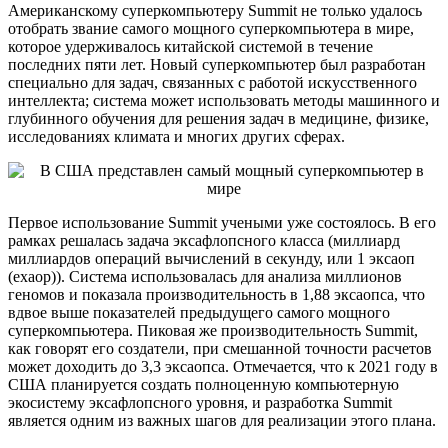
Американскому суперкомпьютеру Summit не только удалось
отобрать звание самого мощного суперкомпьютера в мире,
которое удерживалось китайской системой в течение
последних пяти лет. Новый суперкомпьютер был разработан
специально для задач, связанных с работой искусственного
интеллекта; система может использовать методы машинного и
глубинного обучения для решения задач в медицине, физике,
исследованиях климата и многих других сферах.
Первое использование Summit учеными уже состоялось. В его
рамках решалась задача эксафлопсного класса (миллиард
миллиардов операций вычислений в секунду, или 1 эксаоп
(exaop)). Система использовалась для анализа миллионов
геномов и показала производительность в 1,88 эксаопса, что
вдвое выше показателей предыдущего самого мощного
суперкомпьютера. Пиковая же производительность Summit,
как говорят его создатели, при смешанной точности расчетов
может доходить до 3,3 эксаопса. Отмечается, что к 2021 году в
США планируется создать полноценную компьютерную
экосистему эксафлопсного уровня, и разработка Summit
является одним из важных шагов для реализации этого плана.